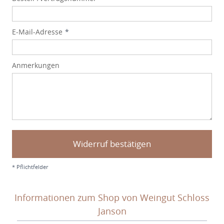
WEINGUT
JANSON IN DER EMICHSBURG
E-Mail-Adresse
FAMILIE
Anmerkungen
TEAM
FEIERN
GÄSTEHAUS
KONTAKT
Widerruf bestätigen
* Pflichtfelder
Informationen zum Shop von Weingut Schloss
Janson