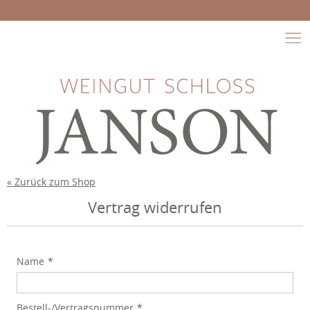
Na
SHOP
EVENTS
WEINE
WEINKOLLEKTION
« Zurück zum Shop
Vertrag widerrufen
PHILOSOPHIE
WEINLAGEN
Name
LIEFERPROGRAMM
Bestell-/Vertragsnummer