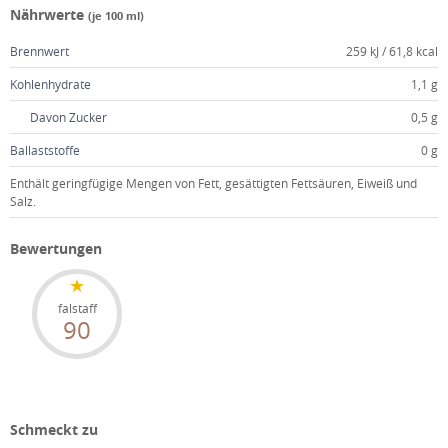
Nährwerte
(je 100 ml)
Brennwert
259 kJ / 61,8 kcal
Kohlenhydrate
1,1 g
Davon Zucker
0,5 g
Ballaststoffe
0 g
Enthält geringfügige Mengen von Fett, gesättigten Fettsäuren, Eiweiß und
Salz.
Bewertungen
falstaff
90
Schmeckt zu