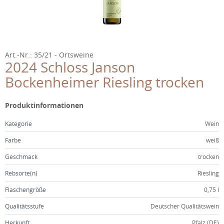
WEINGUT
JANSON IN DER EMICHSBURG
FAMILIE
Art.-Nr.: 35/21
Ortsweine
2024 Schloss Janson
TEAM
Bockenheimer Riesling trocken
FEIERN
Produktinformationen
GÄSTEHAUS
Kategorie
Wein
Farbe
weiß
KONTAKT
Geschmack
trocken
Rebsorte(n)
Riesling
Flaschengröße
0,75 l
Qualitätsstufe
Deutscher Qualitätswein
Herkunft
Pfalz (DE)