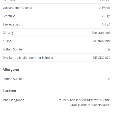
Vorhandener Alkohol
10,5% vol
Restsüße
2,6 g/l
Säuregehalt
5,6 g/l
Gärung
Edelstahltank
Ausbau
Edelstahltank
Enthält Sulfite
Ja
Öko-Kontrollstellennummer Händler
DE-ÖKO-022
Allergene
Enthält Sulfite
Ja
Zutaten
Inhaltsangaben
Trauben, Konservierungsstoff:
Sulfite
;
Stabilisator: Metaweinsäure.