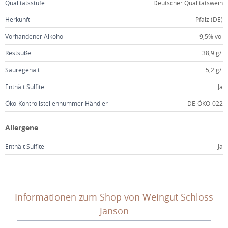
Qualitätsstufe
Deutscher Qualitätswein
Herkunft
Pfalz (DE)
Vorhandener Alkohol
9,5% vol
Restsüße
38,9 g/l
Säuregehalt
5,2 g/l
Enthält Sulfite
Ja
Öko-Kontrollstellennummer Händler
DE-ÖKO-022
Allergene
Enthält Sulfite
Ja
Informationen zum Shop von Weingut Schloss
Janson