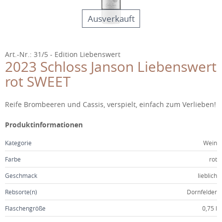
WEINGUT
Ausverkauft
JANSON IN DER EMICHSBURG
FAMILIE
Art.-Nr.: 31/5
Edition Liebenswert
2023 Schloss Janson Liebenswert
TEAM
rot SWEET
FEIERN
Beschreibung
Reife Brombeeren und Cassis, verspielt, einfach zum Verlieben!
GÄSTEHAUS
Produktinformationen
KONTAKT
Kategorie
Wein
Farbe
rot
Geschmack
lieblich
Rebsorte(n)
Dornfelder
Flaschengröße
0,75 l