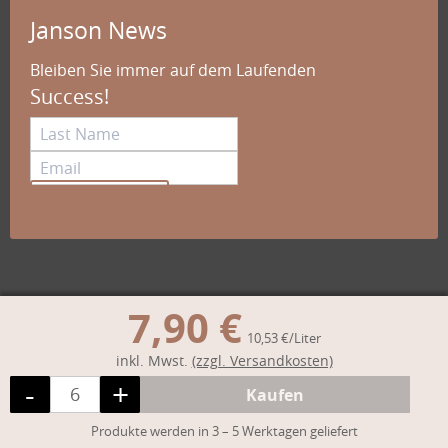
Janson News
Bleiben Sie immer auf dem Laufenden
Success!
Anmelden
7,90 €
10,53 €/Liter
inkl. Mwst.
(zzgl. Versandkosten)
-
+
Menge
Kaufen
Weniger
Mehr
Produkte werden in 3 – 5 Werktagen geliefert