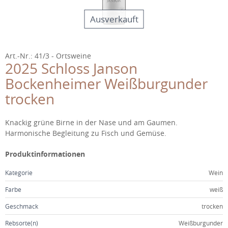
WEINGUT
Ausverkauft
JANSON IN DER EMICHSBURG
FAMILIE
Art.-Nr.: 41/3
Ortsweine
2025 Schloss Janson
TEAM
Bockenheimer Weißburgunder
trocken
FEIERN
GÄSTEHAUS
Beschreibung
Knackig grüne Birne in der Nase und am Gaumen.
Harmonische Begleitung zu Fisch und Gemüse.
KONTAKT
Produktinformationen
Kategorie
Wein
Farbe
weiß
Geschmack
trocken
Rebsorte(n)
Weißburgunder