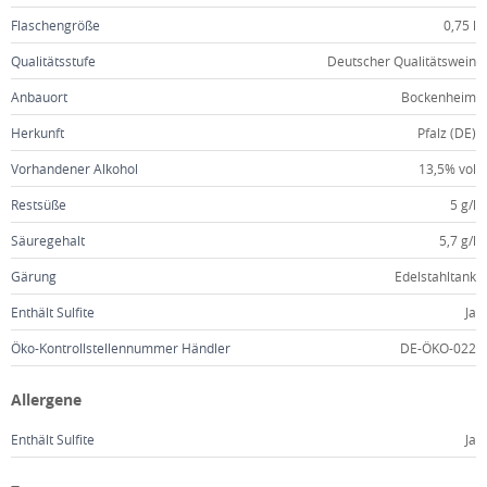
Flaschengröße
0,75 l
Qualitätsstufe
Deutscher Qualitätswein
Anbauort
Bockenheim
Herkunft
Pfalz (DE)
Vorhandener Alkohol
13,5% vol
Restsüße
5 g/l
Säuregehalt
5,7 g/l
Gärung
Edelstahltank
Enthält Sulfite
Ja
Öko-Kontrollstellennummer Händler
DE-ÖKO-022
Allergene
Enthält Sulfite
Ja