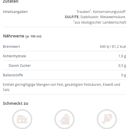
Zutaten
1
Inhaltsangaben
Trauben
, Konservierungsstoff:
SULFITE
; Stabilisator: Metaweinsäure.
1
aus ökologischer Landwirtschaft
Nährwerte
(je 100 ml)
Brennwert
340 kJ / 81,2 kcal
Kohlenhydrate
1,6 g
Davon Zucker
0,5 g
Ballaststoffe
0 g
Enthält geringfügige Mengen von Fett, gesättigten Fettsäuren, Eiweiß und
Salz.
Schmeckt zu