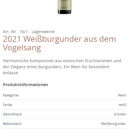
WEINGUT
JANSON IN DER EMICHSBURG
FAMILIE
Art.-Nr.: 16/1
Lagenweine
2021 Weißburgunder aus dem
TEAM
Vogelsang
FEIERN
Beschreibung
Harmonische Komposition aus exotischen Fruchtaromen und
der Eleganz eines Burgunders. Ein Wein für besondere
GÄSTEHAUS
Anlässe.
KONTAKT
Produktinformationen
Kategorie
Wein
Farbe
weiß
Geschmack
trocken
Rebsorte(n)
Weißburgunder