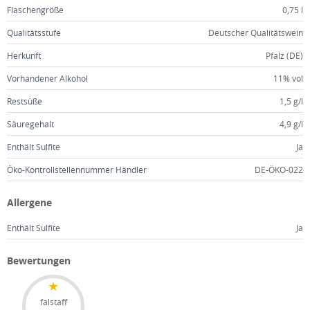
Flaschengröße
0,75 l
Qualitätsstufe
Deutscher Qualitätswein
Herkunft
Pfalz (DE)
Vorhandener Alkohol
11% vol
Restsüße
1,5 g/l
Säuregehalt
4,9 g/l
Enthält Sulfite
Ja
Öko-Kontrollstellennummer Händler
DE-ÖKO-022
Allergene
Enthält Sulfite
Ja
Bewertungen
falstaff